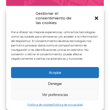
Gestionar el
consentimiento de
las cookies
AÑO
1998-2000
TIPOLOGÍA:
VIVIENDA
SUPERFICIE CONSTRUIDA
10.500 M²
PROMOTORA
CONST.SAMANIEGO
Para ofrecer las mejores experiencias, utilizamos tecnologías
INGENIERA DE EDIFICACIÓN
EDURNE BIURRUN
como las cookies para almacenar y/o acceder a la información
ARQUITECTA
IGNACIO CASTILLA
del dispositivo. El consentimiento de estas tecnologías nos
ENCARGO
DIRECCIÓN E.M. Y COORD.SEGURIDAD
permitirá procesar datos como el comportamiento de
navegación o las identificaciones únicas en este sitio. No
consentir o retirar el consentimiento, puede afectar
negativamente a ciertas características y funciones.
Aceptar
Denegar
Política de cookies
|
Política de privacidad
|
Aviso Legal
La Barba
Ver preferencias
Política de cookies
Política de privacidad