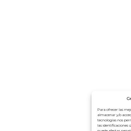
G
Para ofrecer las mej
almacenar y/o accede
tecnologías nos pe
las identificaciones 
puede afectar negati