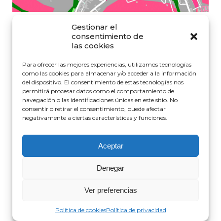
Gestionar el
consentimiento de
las cookies
AÑO
2003
TIPOLOGÍA:
INDUSTRIAL Y TERCIARIO
,
REHABILITACIÓN Y REFORMA
Para ofrecer las mejores experiencias, utilizamos tecnologías
SUPERFICIE CONSTRUIDA
137 M²
PROMOTORA
PRIVADO
como las cookies para almacenar y/o acceder a la información
INGENIERA DE EDIFICACIÓN
EDURNE BIURRUN
ARQUITECTA
del dispositivo. El consentimiento de estas tecnologías nos
ENCARGO
PROYECTO, DIRECCIÓN E.M. Y COORD.SEGURIDAD
permitirá procesar datos como el comportamiento de
navegación o las identificaciones únicas en este sitio. No
consentir o retirar el consentimiento, puede afectar
negativamente a ciertas características y funciones.
Aceptar
Denegar
Política de cookies
|
Política de privacidad
|
Aviso Legal
La Barba
Ver preferencias
Política de cookies
Política de privacidad