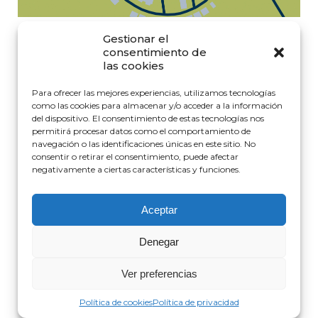
Gestionar el
consentimiento de
las cookies
AÑO
2007-2009
TIPOLOGÍA:
VIVIENDA
SUPERFICIE CONSTRUIDA
4.260 M²
PROMOTORA
AVANCO
Para ofrecer las mejores experiencias, utilizamos tecnologías
INGENIERA DE EDIFICACIÓN
EDURNE BIURRUN
como las cookies para almacenar y/o acceder a la información
ARQUITECTA
CAPILLA-VALLEJO
del dispositivo. El consentimiento de estas tecnologías nos
ENCARGO
DIRECCIÓN E.M. Y COORD.SEGURIDAD
permitirá procesar datos como el comportamiento de
navegación o las identificaciones únicas en este sitio. No
consentir o retirar el consentimiento, puede afectar
negativamente a ciertas características y funciones.
Aceptar
Denegar
Política de cookies
|
Política de privacidad
|
Aviso Legal
La Barba
Ver preferencias
Política de cookies
Política de privacidad