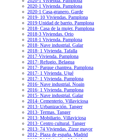
2020·1 Vivienda. Pamplona
2020·1 Vivienda. Pamplona
2020·1 Casa-granero. Garde
2019· 10 Viviendas. Pamplona
2019·Unidad de barrio. Pamplona
2018· Casa de la mujer. Pamplona
2018·3 Viviendas. Orio
2018·1 Vivienda. Pamplona
2018· Nave industrial. Galar
2018· 1 Vivienda. Tafalla
2017·Vivienda. Pamplona
2017· Refugio. Belagua
2017· Parque chantrea. Pamplona
2017· 1 Vivienda. Ujué
2017· 1 Vivienda. Pamplona
2016· Nave industrial. Noain
2016· 1 Vivienda. Pamplona
2015· Nave industrial. Galar
2014· Cementerio. Villaviciosa
2013· Urbanización. Tanger
2013· Termas. Tanger
2013· Mobiliario. Villaviciosa
2013· Centro cultural. Tanger
2013· 74 Viviendas. Zizur mayor
2012· Plaza de españa. Madrid