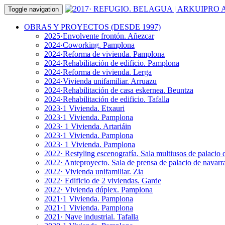
Toggle navigation
OBRAS Y PROYECTOS (DESDE 1997)
2025·Envolvente frontón. Añezcar
2024·Coworking. Pamplona
2024·Reforma de vivienda. Pamplona
2024·Rehabilitación de edificio. Pamplona
2024·Reforma de vivienda. Lerga
2024·Vivienda unifamiliar. Arruazu
2024·Rehabilitación de casa eskernea. Beuntza
2024·Rehabilitación de edificio. Tafalla
2023·1 Vivienda. Etxauri
2023·1 Vivienda. Pamplona
2023· 1 Vivienda. Artariáin
2023·1 Vivienda. Pamplona
2023· 1 Vivienda. Pamplona
2022· Restyling escenografía. Sala multiusos de palacio 
2022· Anteproyecto. Sala de prensa de palacio de navarr
2022· Vivienda unifamiliar. Zia
2022· Edificio de 2 viviendas. Garde
2022· Vivienda dúplex. Pamplona
2021·1 Vivienda. Pamplona
2021·1 Vivienda. Pamplona
2021· Nave industrial. Tafalla