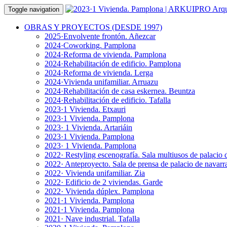
Toggle navigation
OBRAS Y PROYECTOS (DESDE 1997)
2025·Envolvente frontón. Añezcar
2024·Coworking. Pamplona
2024·Reforma de vivienda. Pamplona
2024·Rehabilitación de edificio. Pamplona
2024·Reforma de vivienda. Lerga
2024·Vivienda unifamiliar. Arruazu
2024·Rehabilitación de casa eskernea. Beuntza
2024·Rehabilitación de edificio. Tafalla
2023·1 Vivienda. Etxauri
2023·1 Vivienda. Pamplona
2023· 1 Vivienda. Artariáin
2023·1 Vivienda. Pamplona
2023· 1 Vivienda. Pamplona
2022· Restyling escenografía. Sala multiusos de palacio 
2022· Anteproyecto. Sala de prensa de palacio de navarr
2022· Vivienda unifamiliar. Zia
2022· Edificio de 2 viviendas. Garde
2022· Vivienda dúplex. Pamplona
2021·1 Vivienda. Pamplona
2021·1 Vivienda. Pamplona
2021· Nave industrial. Tafalla