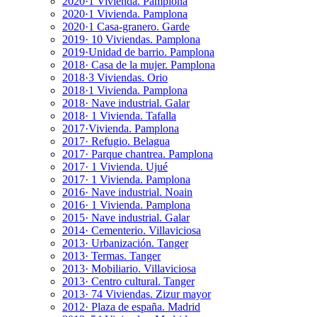
2020·1 Vivienda. Pamplona
2020·1 Vivienda. Pamplona
2020·1 Casa-granero. Garde
2019· 10 Viviendas. Pamplona
2019·Unidad de barrio. Pamplona
2018· Casa de la mujer. Pamplona
2018·3 Viviendas. Orio
2018·1 Vivienda. Pamplona
2018· Nave industrial. Galar
2018· 1 Vivienda. Tafalla
2017·Vivienda. Pamplona
2017· Refugio. Belagua
2017· Parque chantrea. Pamplona
2017· 1 Vivienda. Ujué
2017· 1 Vivienda. Pamplona
2016· Nave industrial. Noain
2016· 1 Vivienda. Pamplona
2015· Nave industrial. Galar
2014· Cementerio. Villaviciosa
2013· Urbanización. Tanger
2013· Termas. Tanger
2013· Mobiliario. Villaviciosa
2013· Centro cultural. Tanger
2013· 74 Viviendas. Zizur mayor
2012· Plaza de españa. Madrid