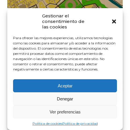
Gestionar el
consentimiento de
las cookies
AÑO
2024
TIPOLOGÍA:
REHABILITACIÓN Y REFORMA
SUPERFICIE CONSTRUIDA
80 M²
Para ofrecer las mejores experiencias, utilizamos tecnologías
PROMOTORA
COMUNIDAD DE VECINOS
INGENIERA DE EDIFICACIÓN
como las cookies para almacenar y/o acceder a la información
ARQUITECTA
EDURNE BIURRUN
del dispositivo. El consentimiento de estas tecnologías nos
permitirá procesar datos como el comportamiento de
navegación o las identificaciones únicas en este sitio. No
consentir o retirar el consentimiento, puede afectar
negativamente a ciertas características y funciones.
Aceptar
Política de cookies
|
Política de privacidad
|
Aviso Legal
Denegar
La Barba
Ver preferencias
Política de cookies
Política de privacidad